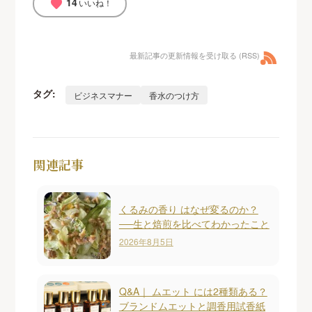
14
favorite
いいね！
最新記事の更新情報を受け取る (RSS)
タグ:
ビジネスマナー
香水のつけ方
関連記事
くるみの香り はなぜ変るのか？
──生と焙煎を比べてわかったこと
2026年8月5日
Q&A｜ ムエット には2種類ある？
ブランドムエットと調香用試香紙