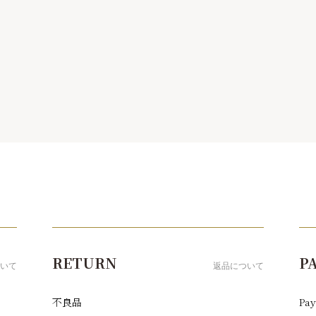
RETURN
P
いて
返品について
不良品
Pay