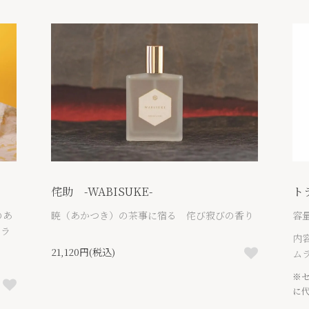
侘助 -WABISUKE-
ト
のあ
暁（あかつき）の茶事に宿る 侘び寂びの香り
容量
フラ
内容
21,120円(税込)
ム
※
に