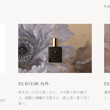
9,
EX BOTAN -牡丹-
EX
咲ききった花の美しさと、その散り際の静け
薔
さ。陰翳と絢爛が交差する、肌に深く寄り添う
し
HER
香り。