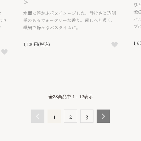
＞
ひ
薇色
せ
水面に浮かぶ花をイメージした、静けさと透明
パ
わり
感のあるウォータリーな香り。癒しへと導く、
ブ
ま
繊細で静かなバスタイムに。
1,
1,100円(税込)
全
28
商品中
1 - 12
表示
1
2
3