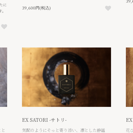
39
たに
39,600円(税込)
す。
EX SATORI -サトリ-
EX
とと
気配のようにそっと寄り添い、凛とした静謐
花