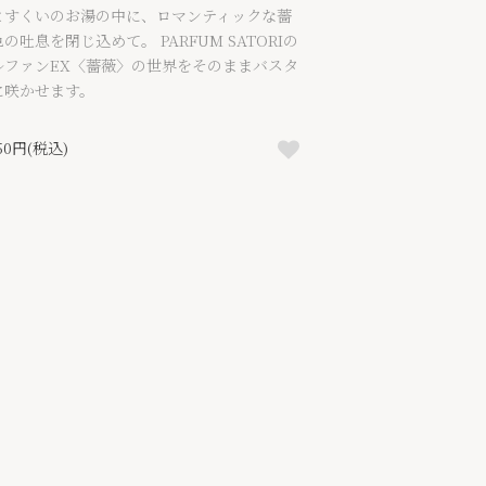
とすくいのお湯の中に、ロマンティックな薔
の吐息を閉じ込めて。 PARFUM SATORIの
ルファンEX〈薔薇〉の世界をそのままバスタ
に咲かせます。
650円(税込)