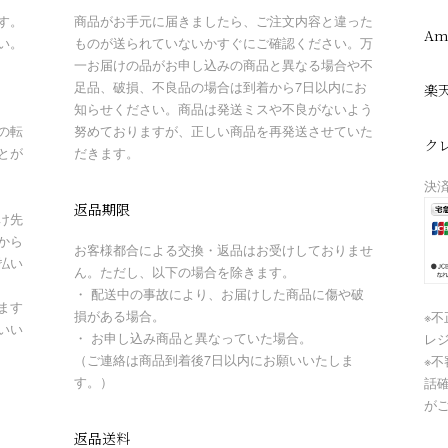
す。
商品がお手元に届きましたら、ご注文内容と違った
Am
い。
ものが送られていないかすぐにご確認ください。万
一お届けの品がお申し込みの商品と異なる場合や不
足品、破損、不良品の場合は到着から7日以内にお
楽
知らせください。商品は発送ミスや不良がないよう
の転
努めておりますが、正しい商品を再発送させていた
ク
とが
だきます。
決
返品期限
け先
から
お客様都合による交換・返品はお受けしておりませ
払い
ん。ただし、以下の場合を除きます。
・ 配送中の事故により、お届けした商品に傷や破
ます
損がある場合。
※
いい
・ お申し込み商品と異なっていた場合。
レ
（ご連絡は商品到着後7日以内にお願いいたしま
※
す。）
話
が
返品送料