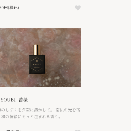
680円(税込)
 SOUBI -薔薇-
薇のしずくを夕空に溶かして。 南仏の光を宿
、和の情緒にそっと包まれる香り。