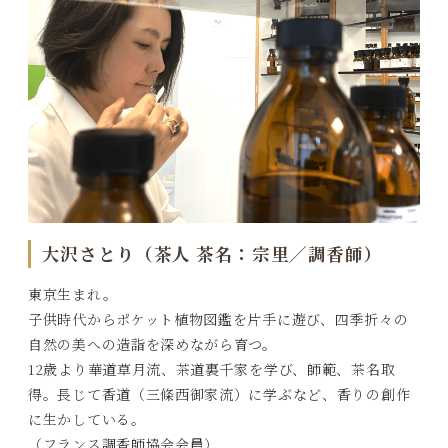
大沢さとり（茶人 茶名：宗里／調香師）
東京生まれ。
子供時代からポケット植物図鑑を片手に遊び、四季折々の
自然の美への造詣を深めながら育つ。
12歳より華道草月流、茶道裏千家を学び、師範、茶名取
得。長じて香道（三條西御家流）に学ぶなど、香りの創作
に生かしている。
（フランス調香師協会会員）