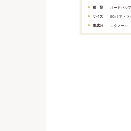
種 類
オードパル
サイズ
50ml アト
主成分
エタノール