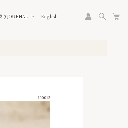
香りJOURNAL
English
100013