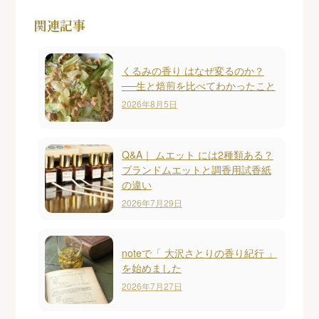
関連記事
くるみの香り はなぜ変るのか？
──生と焙煎を比べてわかったこと
2026年8月5日
Q&A｜ ムエット には2種類ある？
ブランドムエットと調香用試香紙
の違い
2026年7月29日
noteで「 大沢さとりの香り紀行 」
を始めました
2026年7月27日