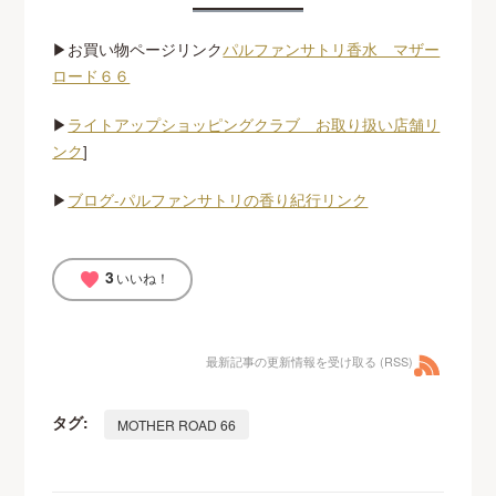
▶お買い物ページリンク
パルファンサトリ香水 マザー
ロード６６
▶
ライトアップショッピングクラブ お取り扱い店舗リ
ンク
]
▶
ブログ-パルファンサトリの香り紀行リンク
3
favorite
いいね！
最新記事の更新情報を受け取る (RSS)
タグ:
MOTHER ROAD 66