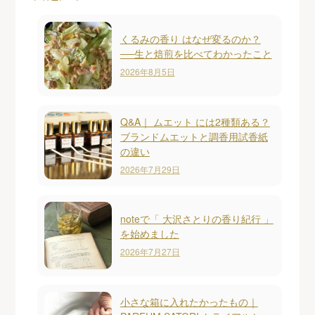
くるみの香り はなぜ変るのか？
──生と焙煎を比べてわかったこと
2026年8月5日
Q&A｜ ムエット には2種類ある？
ブランドムエットと調香用試香紙
の違い
2026年7月29日
noteで「 大沢さとりの香り紀行 」
を始めました
2026年7月27日
小さな箱に入れたかったもの｜