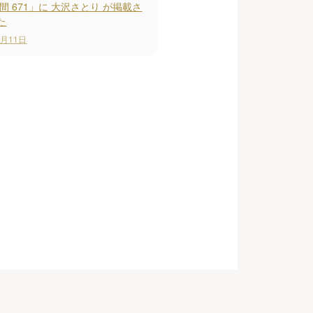
間 671」に 大沢さとり が掲載さ
た
5月11日