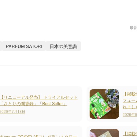
最新
PARFUM SATORI
日本の美意識
【掲載情
【リニューアル発売】 トライアルセット
フュー
「さとりの聞香録」「Best Seller」
れまし
2026年7月18日
2026年
【掲載情
＠cosme TOKYO 3Fフレグランスタワー