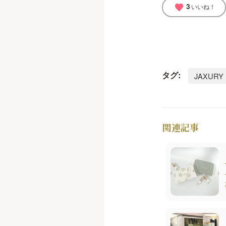
3
favorite
いいね！
タグ:
JAXURY
関連記事