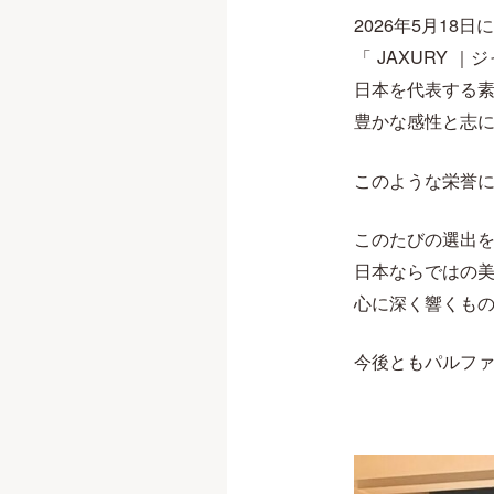
2026年5月18
「 JAXURY 
日本を代表する
豊かな感性と志
このような栄誉
このたびの選出
日本ならではの
心に深く響くも
今後ともパルフ