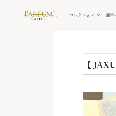
コレクション
無料
【 JAX