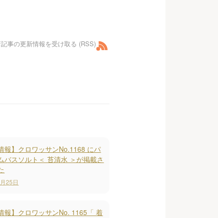
記事の更新情報を受け取る (RSS)
報】クロワッサンNo.1168 にパ
ムバスソルト＜ 苔清水 ＞が掲載さ
た
6月25日
報】クロワッサンNo. 1165「 着