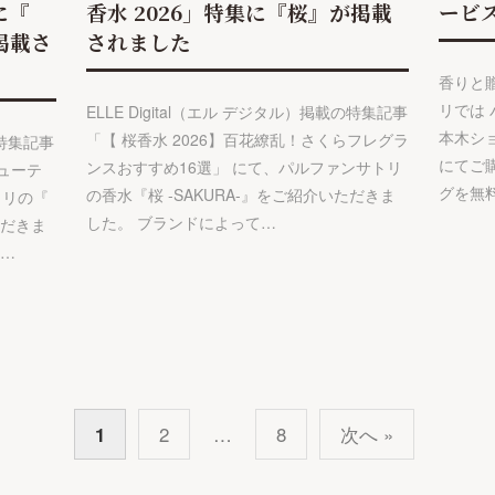
に『
香水 2026」特集に『桜』が掲載
ービ
掲載さ
されました
香りと贈る
リでは
ELLE Digital（エル デジタル）掲載の特集記事
本木シ
「【 桜香水 2026】百花繚乱！さくらフレグラ
の特集記事
にてご
ンスおすすめ16選」 にて、パルファンサトリ
ューテ
グを無
の香水『桜 -SAKURA-』をご紹介いただきま
トリの『
した。 ブランドによって…
ただきま
リ…
1
2
…
8
次へ »