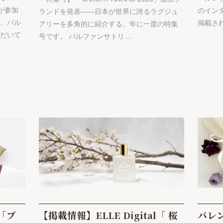
リが参加
のイン
ランドを発表――日本が世界に誇るラグジュ
て、パル
掲載さ
アリーを多角的に紹介する、年に一度の特集
ただいて
号です。 パルファンサトリ…
l「プ
【掲載情報】ELLE Digital「 桜
バレ