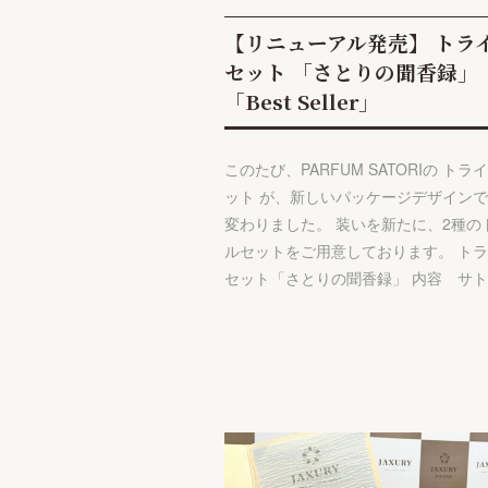
【リニューアル発売】 トラ
セット 「さとりの聞香録」
「Best Seller」
このたび、PARFUM SATORIの トラ
ット が、新しいパッケージデザイン
変わりました。 装いを新たに、2種の
ルセットをご用意しております。 ト
セット「さとりの聞香録」 内容 サト