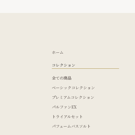
の
ペ
ー
ジ
送
ホーム
り
コレクション
全ての商品
ベーシックコレクション
プレミアムコレクション
パルファンEX
トライアルセット
パフュームバスソルト