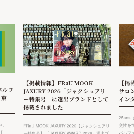
【掲載情報】FRaU MOOK
【掲載
】パルフ
JAXURY 2026「ジャクシュアリ
サロン
｜東
ー特集号」に選出ブランドとして
イン
掲載されました
25an
中、
交性を学
FRaU MOOK JAXURY 2026【ジャクシュアリ
【
パルフ
ー特集号】 「JAXURY AWARD 2026」選出ブ