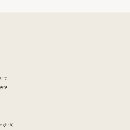
いて
表記
nglish）