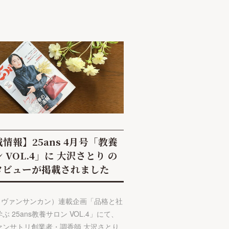
情報】25ans 4月号「教養
 VOL.4」に 大沢さとり の
タビューが掲載されました
s（ヴァンサンカン）連載企画「品格と社
ぶ 25ans教養サロン VOL.4」にて、
ァンサトリ創業者・調香師 大沢さとり