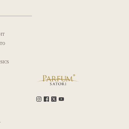
HT
TO
SICS
す