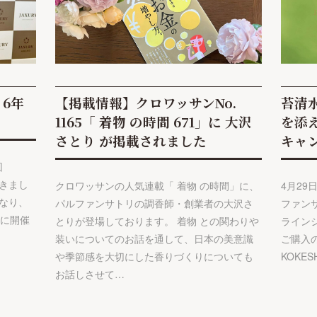
】6年
【掲載情報】クロワッサンNo.
苔清水
1165「 着物 の時間 671」に 大沢
を添
さとり が掲載されました
キャ
回
だきまし
クロワッサンの人気連載「 着物 の時間」に、
4月2
なり、
パルファンサトリの調香師・創業者の大沢さ
ファン
日に開催
とりが登場しております。 着物 との関わりや
ライン
装いについてのお話を通して、日本の美意識
ご購入
や季節感を大切にした香りづくりについても
KOKE
お話しさせて…