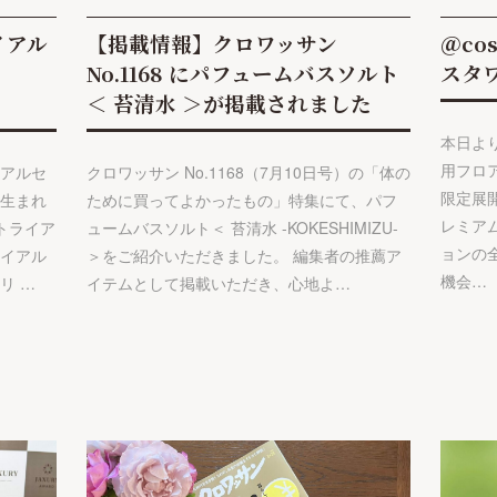
イアル
【掲載情報】クロワッサン
＠co
No.1168 にパフュームバスソルト
スタ
＜ 苔清水 ＞が掲載されました
本日より
用フロ
イアルセ
クロワッサン No.1168（7月10日号）の「体の
限定展
で生まれ
ために買ってよかったもの」特集にて、パフ
レミア
トライア
ュームバスソルト＜ 苔清水 -KOKESHIMIZU-
ョンの
ライアル
＞をご紹介いただきました。 編集者の推薦ア
機会…
リ …
イテムとして掲載いただき、心地よ…