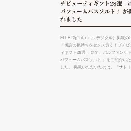
チビューティギフト28選」
パフュームバスソルト 』が
れました
ELLE Digital（エル デジタル）掲載
「感謝の気持ちをセンス良く！プチビ
ィギフト28選」 にて、パルファンサ
パフュームバスソルト 』をご紹介い
した。 掲載いただいたのは、『サト
投
稿