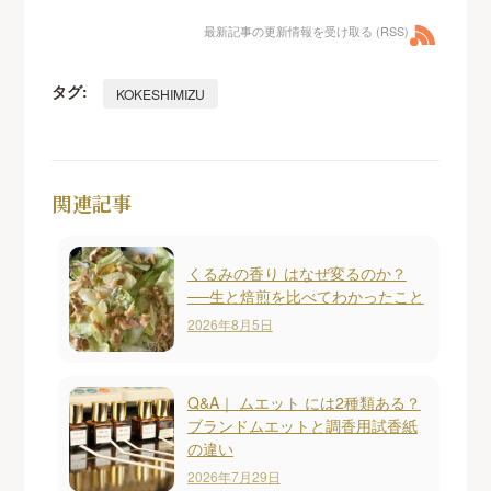
最新記事の更新情報を受け取る (RSS)
タグ:
KOKESHIMIZU
関連記事
くるみの香り はなぜ変るのか？
──生と焙煎を比べてわかったこと
2026年8月5日
Q&A｜ ムエット には2種類ある？
ブランドムエットと調香用試香紙
の違い
2026年7月29日