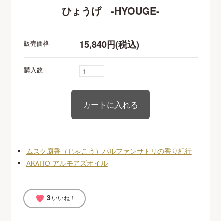
ひょうげ -HYOUGE-
15,840円(税込)
販売価格
購入数
ムスク麝香（じゃこう）パルファンサトリの香り紀行
AKAITO アルモアズオイル
3
favorite
いいね！