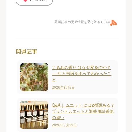
最新記事の更新情報を受け取る (RSS)
関連記事
くるみの香り はなぜ変るのか？
──生と焙煎を比べてわかったこ
と
2026年8月5日
Q&A｜ ムエット には2種類ある？
ブランドムエットと調香用試香紙
の違い
2026年7月29日