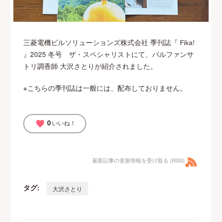
三菱電機ビルソリューションズ株式会社 季刊誌『 Fika!
』2025 冬号 ザ・スペシャリストにて、パルファンサ
トリ調香師 大沢さとりが紹介されました。
※こちらの季刊誌は一般には、配布しておりません。
0
favorite
いいね！
最新記事の更新情報を受け取る (RSS)
タグ:
大沢さとり