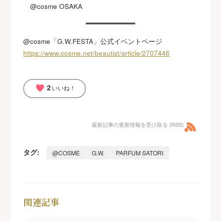
@cosme OSAKA
@cosme「G.W.FESTA」公式イベントページ
https://www.cosme.net/beautist/article/2707446
2
favorite
いいね！
最新記事の更新情報を受け取る (RSS)
タグ:
@COSME
G.W.
PARFUM SATORI
関連記事