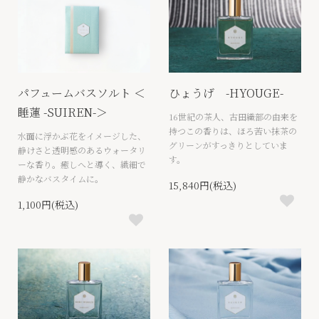
パフュームバスソルト ＜
ひょうげ -HYOUGE-
睡蓮 -SUIREN-＞
16世紀の茶人、古田織部の由来を
持つこの香りは、ほろ苦い抹茶の
水面に浮かぶ花をイメージした、
グリーンがすっきりとしていま
静けさと透明感のあるウォータリ
す。
ーな香り。癒しへと導く、繊細で
静かなバスタイムに。
15,840円(税込)
1,100円(税込)