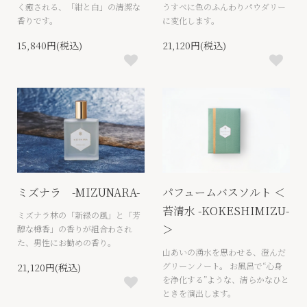
く癒される、「紺と白」の清潔な
うすべに色のふんわりパウダリー
香りです。
に変化します。
15,840円(税込)
21,120円(税込)
ミズナラ -MIZUNARA-
パフュームバスソルト ＜
苔清水 -KOKESHIMIZU-
ミズナラ林の「新緑の風」と「芳
＞
醇な樽香」の香りが組合わされ
た、男性にお勧めの香り。
山あいの湧水を思わせる、澄んだ
グリーンノート。 お風呂で“心身
21,120円(税込)
を浄化する”ような、清らかなひと
ときを演出します。