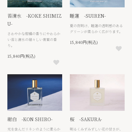
苔清水 -KOKE SHIMIZ
睡蓮 -SUIREN-
U-
夏の夜明け、睡蓮の透明感のある
グリーンが柔らかく広がります。
さわやかな柑橘の香りにやわらか
い苔と清水の瑞々しい青葉の香
15,840円(税込)
り。
15,840円(税込)
紺白 -KON SHIRO-
桜 -SAKURA-
光を含んだリネンのように柔らか
明るくみずみずしい花の甘さが、