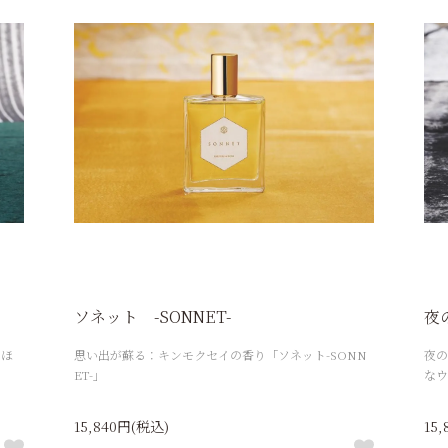
ソネット -SONNET-
夜の
、ほ
思い出が蘇る：キンモクセイの香り「ソネット-SONN
夜の
ET-」
なウ
15,840円(税込)
15