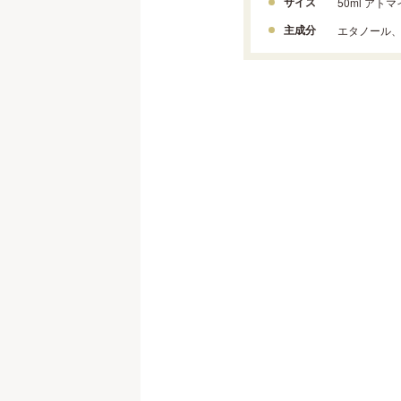
サイズ
50ml アト
主成分
エタノール