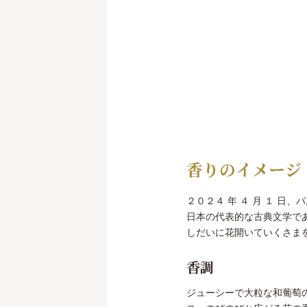
香りのイメージ
２０２４ 年 ４ 月 １ 日
日本の代表的な古典文学で
しだいに花開いていくさま
香調
ジューシーで大粒な和葡萄