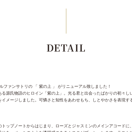
DETAIL
、パルファンサトリの 「 紫の上 」 がリニューアル致しました！
ある源氏物語のヒロイン「紫の上」。光る君と出会ったばかりの初々し
をイメージしました。可憐さと知性をあわせもち、しとやかさを表現す
のトップノートからはじまり、ローズとジャスミンのメインアコードに