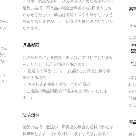
一お届けの品がお申し込みの商品と異なる場合や不
足品、破損、不良品の場合は到着から7日以内にお
楽
知らせください。商品は発送ミスや不良がないよう
の転
努めておりますが、正しい商品を再発送させていた
ク
とが
だきます。
決
返品期限
け先
から
お客様都合による交換・返品はお受けしておりませ
払い
ん。ただし、以下の場合を除きます。
・ 配送中の事故により、お届けした商品に傷や破
ます
損がある場合。
※
いい
・ お申し込み商品と異なっていた場合。
レ
（ご連絡は商品到着後7日以内にお願いいたしま
※
す。）
話
が
返品送料
商
製品の破損、数違い、不良品の場合の送料は弊社が
負担致します。それ以外につきましてはお客様のご
佐