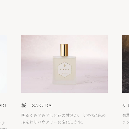
RI
桜 -SAKURA-
サト
明るくみずみずしい花の甘さが、うすべに色の
伽
ふんわりパウダリーに変化します。
ァ
フラ