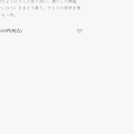
配のようにそっと寄り添い、凛とした静謐
せいひつ）をまとう香り。サトリの哲学を象
する一作。
,600円(税込)