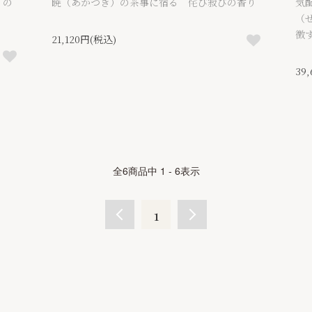
」の
暁（あかつき）の茶事に宿る 侘び寂びの香り
気
。
（
徴
21,120円(税込)
39
全
6
商品中
1 - 6
表示
1