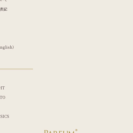
表記
nglish）
HT
TO
SICS