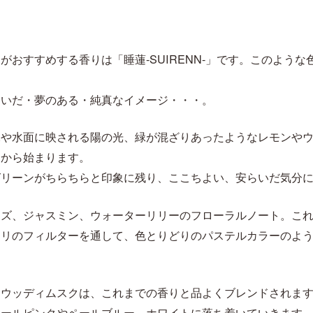
がおすすめする香りは「睡蓮-SUIRENN-」です。このよう
らいだ・夢のある・純真なイメージ・・・。
水や水面に映される陽の光、緑が混ざりあったようなレモンや
トから始まります。
グリーンがちらちらと印象に残り、ここちよい、安らいだ気分
ーズ、ジャスミン、ウォーターリリーのフローラルノート。こ
カリのフィルターを通して、色とりどりのパステルカラーのよ
るウッディムスクは、これまでの香りと品よくブレンドされま
ペールピンクやペールブルー、ホワイトに落ち着いていきます