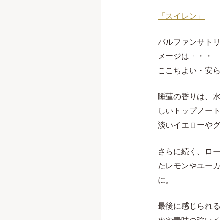
「スイレン」
パルファンサトリ
メージは・・・
ここちよい・安
睡蓮の香りは、
しいトップノー
淡いイエローや
さらに続く、ロ
たレモンやユー
に。
最後に感じられ
やや青味の強い