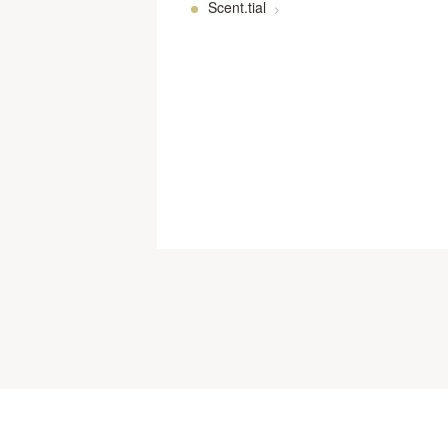
Scent.tial
>