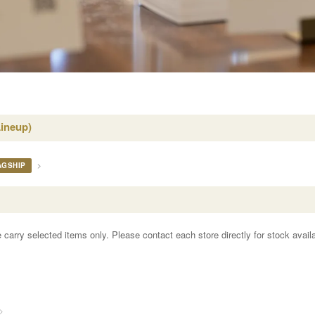
Lineup)
AGSHIP
>
carry selected items only. Please contact each store directly for stock availab
>