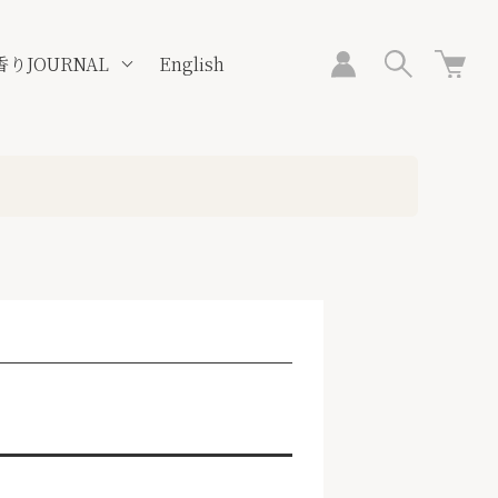
香りJOURNAL
English