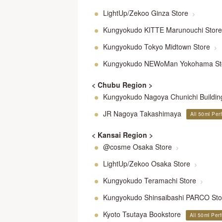
LightUp/Zekoo Ginza Store
>
Kungyokudo KITTE Marunouchi Stor
Kungyokudo Tokyo Midtown Store
>
Kungyokudo NEWoMan Yokohama St
< Chubu Region >
Kungyokudo Nagoya Chunichi Buildin
JR Nagoya Takashimaya
All 50ml Pe
< Kansai Region >
@cosme Osaka Store
>
LightUp/Zekoo Osaka Store
>
Kungyokudo Teramachi Store
>
Kungyokudo Shinsaibashi PARCO St
Kyoto Tsutaya Bookstore
All 50ml Per