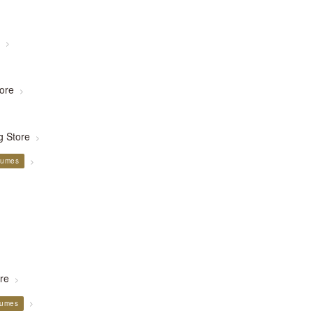
e
>
ore
>
g Store
>
rfumes
>
ore
>
fumes
>