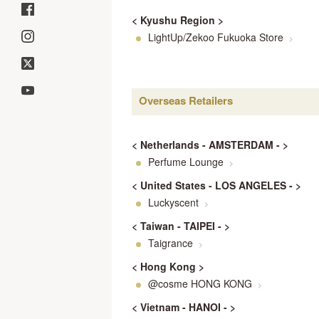
< Kyushu Region >
LightUp/Zekoo Fukuoka Store
>
Overseas Retailers
< Netherlands - AMSTERDAM - >
Perfume Lounge
>
< United States - LOS ANGELES - >
Luckyscent
>
< Taiwan - TAIPEI - >
Taigrance
>
< Hong Kong >
@cosme HONG KONG
>
< Vietnam - HANOI - >