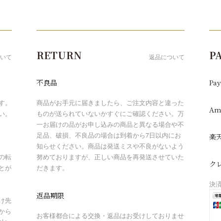
RETURN
P
いて
返品について
不良品
Pay
す。
商品がお手元に届きましたら、ご注文内容と違った
Am
い。
ものが送られていないかすぐにご確認ください。万
一お届けの品がお申し込みの商品と異なる場合や不
足品、破損、不良品の場合は到着から7日以内にお
楽
知らせください。商品は発送ミスや不良がないよう
の転
努めておりますが、正しい商品を再発送させていた
ク
とが
だきます。
決
返品期限
け先
から
お客様都合による交換・返品はお受けしておりませ