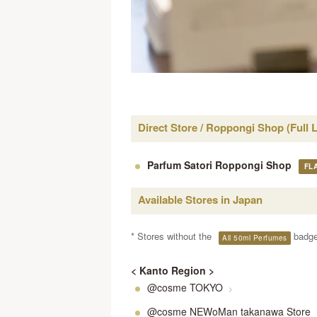
Direct Store / Roppongi Shop (Full 
Parfum Satori Roppongi Shop
FL
Available Stores in Japan
* Stores without the
badge 
All 50ml Perfumes
< Kanto Region >
@cosme TOKYO
>
@cosme NEWoMan takanawa Store