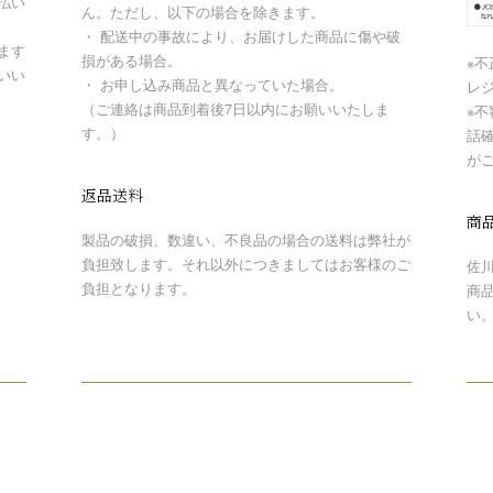
払い
ん。ただし、以下の場合を除きます。
・ 配送中の事故により、お届けした商品に傷や破
ます
損がある場合。
※
いい
・ お申し込み商品と異なっていた場合。
レ
（ご連絡は商品到着後7日以内にお願いいたしま
※
す。）
話
が
返品送料
商
製品の破損、数違い、不良品の場合の送料は弊社が
負担致します。それ以外につきましてはお客様のご
佐
負担となります。
商
い