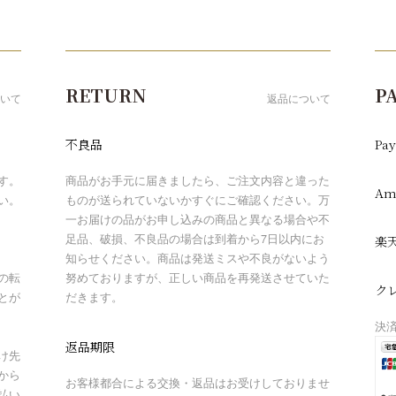
RETURN
P
いて
返品について
不良品
Pay
す。
商品がお手元に届きましたら、ご注文内容と違った
Am
い。
ものが送られていないかすぐにご確認ください。万
一お届けの品がお申し込みの商品と異なる場合や不
足品、破損、不良品の場合は到着から7日以内にお
楽
知らせください。商品は発送ミスや不良がないよう
の転
努めておりますが、正しい商品を再発送させていた
ク
とが
だきます。
決
返品期限
け先
から
お客様都合による交換・返品はお受けしておりませ
払い