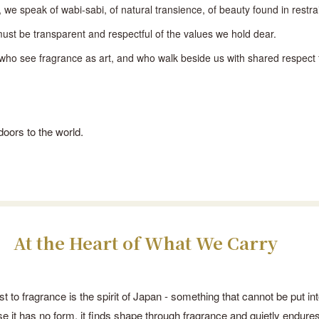
we speak of wabi-sabi, of natural transience, of beauty found in restrai
ust be transparent and respectful of the values we hold dear.
ho see fragrance as art, and who walk beside us with shared respect f
oors to the world.
At the Heart of What We Carry
t to fragrance is the spirit of Japan - something that cannot be put in
 it has no form, it finds shape through fragrance and quietly endures