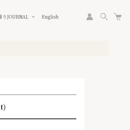
香りJOURNAL
English
t)