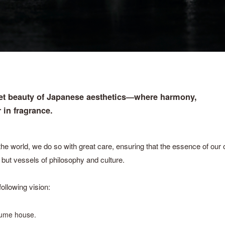
uiet beauty of Japanese aesthetics―where harmony,
 in fragrance.
he world, we do so with great care, ensuring that the essence of our or
but vessels of philosophy and culture.
ollowing vision:
fume house.