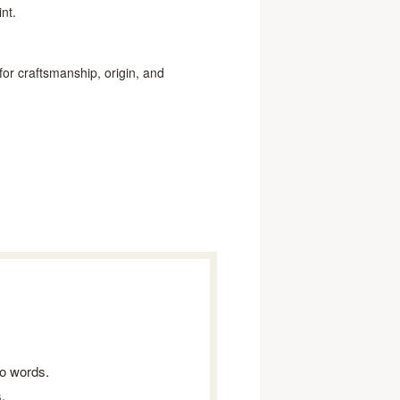
nt.
or craftsmanship, origin, and
to words.
.