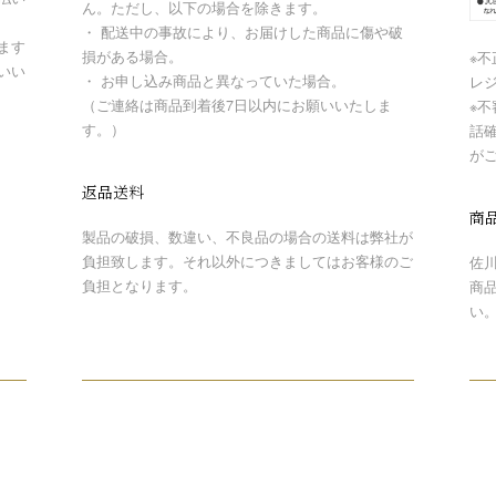
ん。ただし、以下の場合を除きます。
・ 配送中の事故により、お届けした商品に傷や破
ます
損がある場合。
※
いい
・ お申し込み商品と異なっていた場合。
レ
（ご連絡は商品到着後7日以内にお願いいたしま
※
す。）
話
が
返品送料
商
製品の破損、数違い、不良品の場合の送料は弊社が
負担致します。それ以外につきましてはお客様のご
佐
負担となります。
商
い