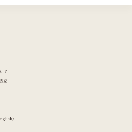
いて
表記
nglish）