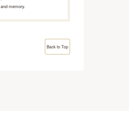
ht and memory.
Back to Top