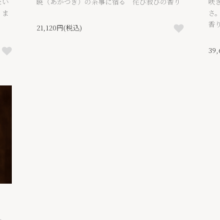
たい
暁（あかつき）の茶事に宿る 侘び寂びの香り
咲
りま
さ
香
21,120円(税込)
39