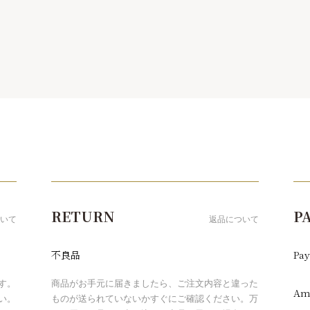
RETURN
P
いて
返品について
不良品
Pay
す。
商品がお手元に届きましたら、ご注文内容と違った
Am
い。
ものが送られていないかすぐにご確認ください。万