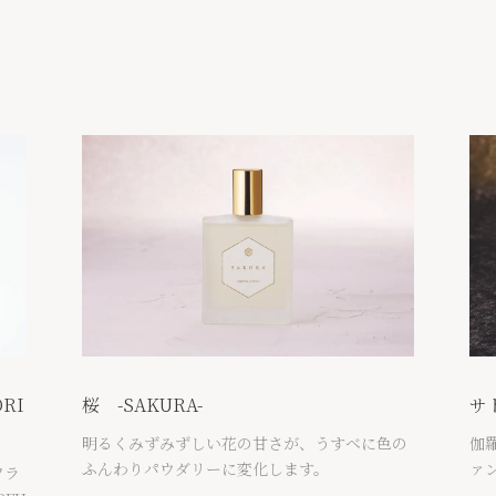
RI
桜 -SAKURA-
サト
明るくみずみずしい花の甘さが、うすべに色の
伽
ふんわりパウダリーに変化します。
ァ
フラ