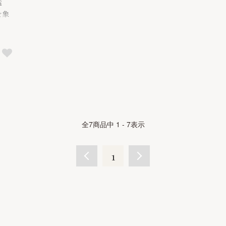
謐
を象
全
7
商品中
1 - 7
表示
1