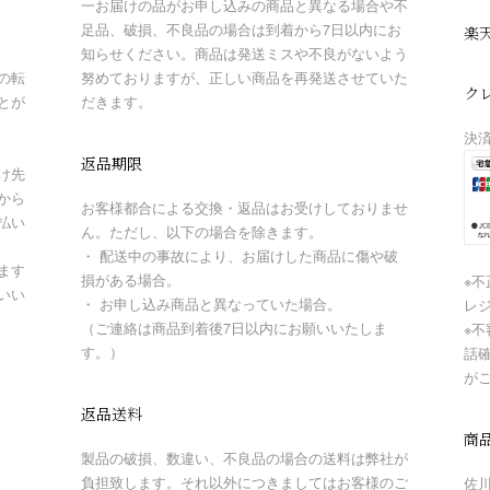
一お届けの品がお申し込みの商品と異なる場合や不
足品、破損、不良品の場合は到着から7日以内にお
楽
知らせください。商品は発送ミスや不良がないよう
の転
努めておりますが、正しい商品を再発送させていた
ク
とが
だきます。
決
返品期限
け先
から
お客様都合による交換・返品はお受けしておりませ
払い
ん。ただし、以下の場合を除きます。
・ 配送中の事故により、お届けした商品に傷や破
ます
損がある場合。
※
いい
・ お申し込み商品と異なっていた場合。
レ
（ご連絡は商品到着後7日以内にお願いいたしま
※
す。）
話
が
返品送料
商
製品の破損、数違い、不良品の場合の送料は弊社が
負担致します。それ以外につきましてはお客様のご
佐