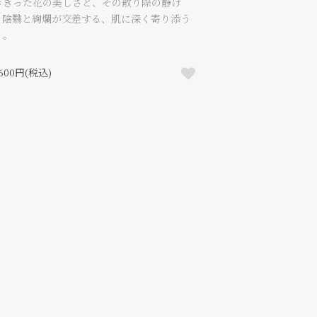
ききった花の美しさと、その散り際の静け
。陰翳と絢爛が交差する、肌に深く寄り添う
り。
,600円(税込)