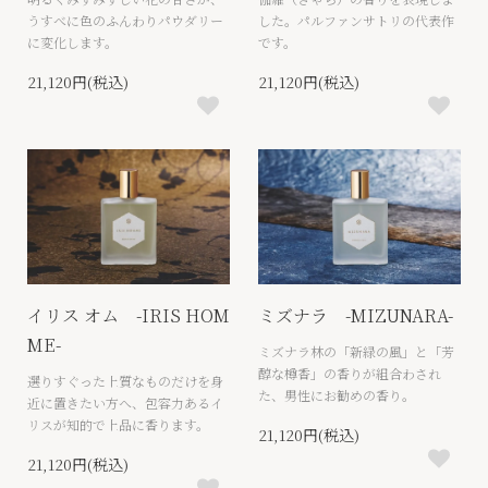
うすべに色のふんわりパウダリー
した。パルファンサトリの代表作
に変化します。
です。
21,120円(税込)
21,120円(税込)
イリス オム -IRIS HOM
ミズナラ -MIZUNARA-
ME-
ミズナラ林の「新緑の風」と「芳
醇な樽香」の香りが組合わされ
選りすぐった上質なものだけを身
た、男性にお勧めの香り。
近に置きたい方へ、包容力あるイ
リスが知的で上品に香ります。
21,120円(税込)
21,120円(税込)