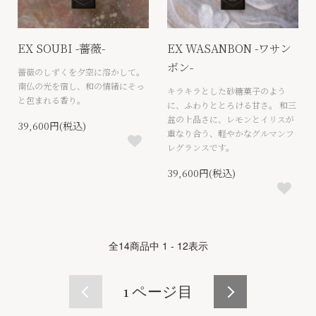
EX SOUBI -薔薇-
EX WASANBON -ワサン
ボン-
薔薇のしずくを夕空に溶かして。
南仏の光を宿し、和の情緒にそっ
キラキラとした砂糖菓子のよう
と包まれる香り。
に、ふわりととろける甘さ。 和三
盆の上品さに、レモンとイリスが
39,600円(税込)
重なり合う、軽やかなグルマンフ
レグランスです。
39,600円(税込)
全
14
商品中
1 - 12
表示
1
ページ目