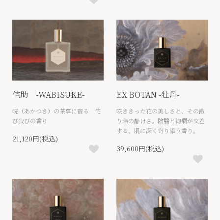
侘助 -WABISUKE-
EX BOTAN -牡丹-
暁（あかつき）の茶事に宿る 侘
咲ききった花の美しさと、その散
び寂びの香り
り際の静けさ。陰翳と絢爛が交差
する、肌に深く寄り添う香り。
21,120円(税込)
39,600円(税込)