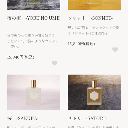
夜の梅 -YORU NO UME
ソネット -SONNET-
-
思い出が蘇る：キンモクセイの香
り「ソネット-SONNET-」
夜の梅の花の香りが甘く始まり、
しだいに匂い袋のようなウッディ
15,840円(税込)
へ変化。
15,840円(税込)
桜 -SAKURA-
サトリ -SATORI-
明るくみずみずしい花の甘さが、
伽羅（きゃら）の香りを表現しま